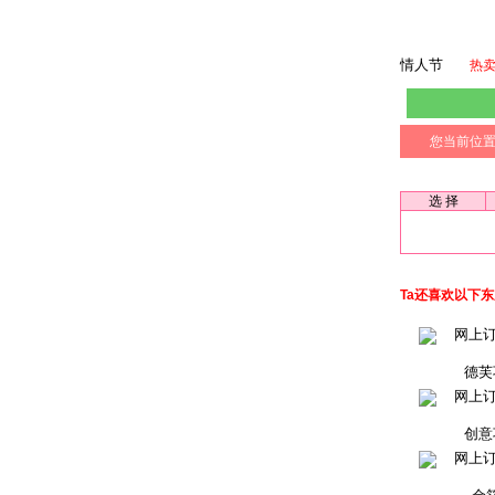
情人节
热
您当前位
选 择
Ta还喜欢以下
德芙
创意