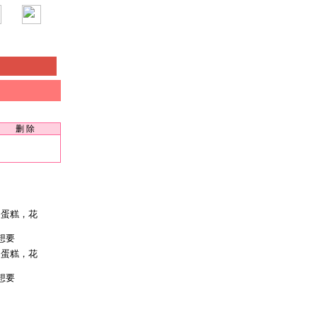
删 除
想要
想要