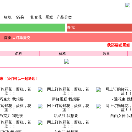
马来西亚鲜花
玫瑰
99朵
礼盒花
蛋糕
产品分类
卖：
微信:
首页
置：
→
订单提交
我还要送蛋糕
名称
价格
数量
东东！我们可以一起送达！
巧克力 我想要
新鲜蛋糕 我想要
卡通花束 我
巧克力 我想要
趴趴熊 我想要
自由女神 我