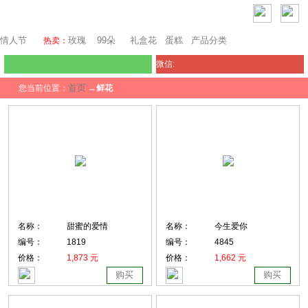
马来西亚鲜花
情人节
玫瑰
99朵
礼盒花
蛋糕
产品分类
热卖：
微信:
首页
您当前位置：
→
鲜花
名称：
甜蜜的爱情
名称：
今生爱你
编号：
1819
编号：
4845
价格：
1,873 元
价格：
1,662 元
购买
购买