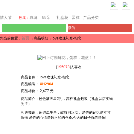
马来西亚鲜花
情人节
玫瑰
99朵
礼盒花
蛋糕
产品分类
热卖：
微信:
首页
您当前位置：
→商品明细→love玫瑰礼盒-相恋
[
195073
]人喜欢
商品名称： love玫瑰礼盒-相恋
商品编号：
XH2964
商品标价： 2,477 元
商品简介：粉色满天星2扎，高档礼盒包装（礼盒以店实物
为主）
相关知识：迢迢牵牛星，皎皎河汉女。爱你的记忆是寸寸
惆怅 爱你的心情是数不尽的苍桑,今天的日子祝你快乐!