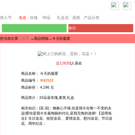
马来西亚鲜花
情人节
玫瑰
99朵
礼盒花
蛋糕
产品分类
热卖：
微信:
首页
您当前位置：
→商品明细→今天的最爱
[
212835
]人喜欢
商品名称： 今天的最爱
商品编号：
XH2522
商品标价： 4,196 元
商品简介：33朵蓝玫瑰,黄英,礼盒.
相关知识：[花 语]：物换心不移,你是我今生唯一不变的永
远!爱你是我今生最绚丽的付出,是我无悔的选择! 【适用场
合】生日送花、祝贺送花 、爱情送花、慰问送花、节日送
花、周年纪念；